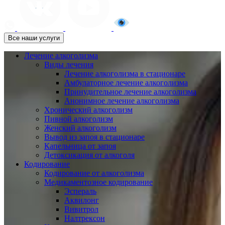
Все наши услуги
Лечение алкоголизма
Виды лечения
Лечение алкоголизма в стационаре
Амбулаторное лечение алкоголизма
Принудительное лечение алкоголизма
Анонимное лечение алкоголизма
Хронический алкоголизм
Пивной алкоголизм
Женский алкоголизм
Вывод из запоя в стационаре
Капельница от запоя
Детоксикация от алкоголя
Кодирование
Кодирование от алкоголизма
Медикаментозное кодирование
Эспераль
Аквилонг
Вивитрол
Налтрексон