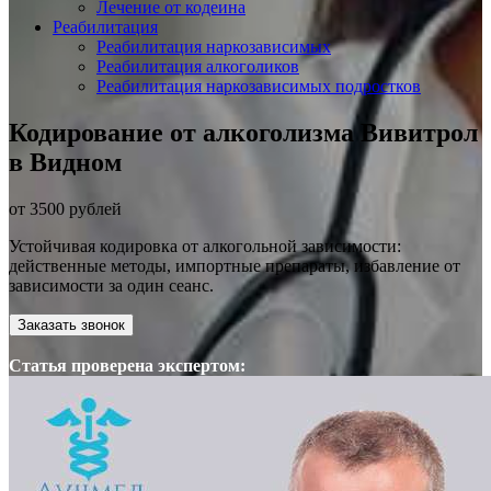
Лечение от кодеина
Реабилитация
Реабилитация наркозависимых
Реабилитация алкоголиков
Реабилитация наркозависимых подростков
Кодирование от алкоголизма Вивитрол
в Видном
от 3500 рублей
Устойчивая кодировка от алкогольной зависимости:
действенные методы, импортные препараты, избавление от
зависимости за один сеанс.
Заказать звонок
Статья проверена экспертом: