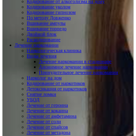
Кодирование от алкоголизма на дому
Кодирование уколом
Кодирование гипнозом
По методу Довженко
Вшивание ампулы
Вшивание торпедо
Двойной блок
Раскодирование
Лечение наркомании
Наркологическая клиника
Виды лечения
Лечение наркомании в стационаре
Анонимное лечение наркомании
Принудительное лечение наркомании
Нарколог на дом
Кодирование от наркотиков
Детоксикация от наркотиков
Снятие ломки
УБОД
Лечение от героина
Лечение от кокаина
Лечение от амфетамина
Лечение от соли
Лечение от спайсов
Лечение от метадона