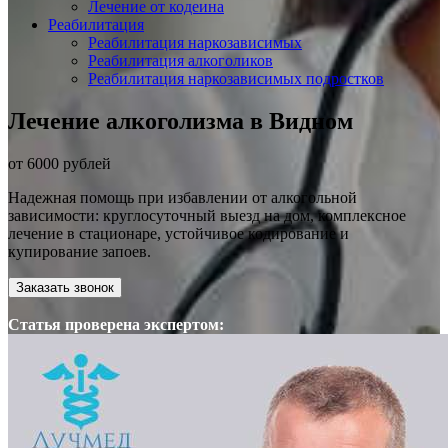
Лечение от кодеина
Реабилитация
Реабилитация наркозависимых
Реабилитация алкоголиков
Реабилитация наркозависимых подростков
Лечение алкоголизма в Видном
от 6000 рублей
Надежная помощь при избавлении от алкогольной
зависимости: круглосуточный выезд на дом, комплексное
лечение в стационаре, устойчивое кодирование и
купирование запоев.
Заказать звонок
Статья проверена экспертом: