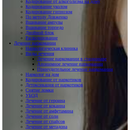
Кодирование от алкоголизма на дому
Кодирование уколом
Кодирование гипнозом
По методу Довженко
Вшивание ампулы
Вшивание торпедо
Двойной блок
Раскодирование
Лечение наркомании
Наркологическая клиника
Виды лечения
Лечение наркомании в стационаре
Анонимное лечение наркомании
Принудительное лечение наркомании
Нарколог на дом
Кодирование от наркотиков
Детоксикация от наркотиков
Снятие ломки
УБОД
Лечение от героина
Лечение от кокаина
Лечение от амфетамина
Лечение от соли
Лечение от спайсов
Лечение от метадона