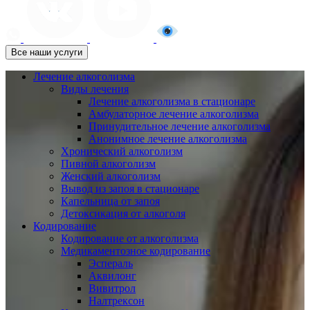
Все наши услуги
Лечение алкоголизма
Виды лечения
Лечение алкоголизма в стационаре
Амбулаторное лечение алкоголизма
Принудительное лечение алкоголизма
Анонимное лечение алкоголизма
Хронический алкоголизм
Пивной алкоголизм
Женский алкоголизм
Вывод из запоя в стационаре
Капельница от запоя
Детоксикация от алкоголя
Кодирование
Кодирование от алкоголизма
Медикаментозное кодирование
Эспераль
Аквилонг
Вивитрол
Налтрексон