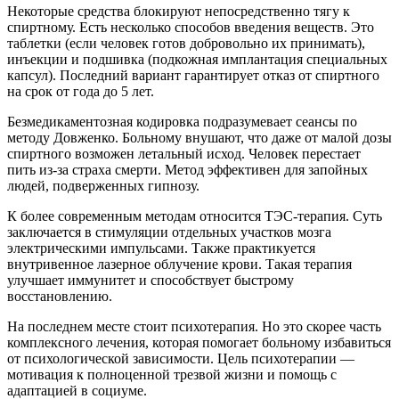
Некоторые средства блокируют непосредственно тягу к
спиртному. Есть несколько способов введения веществ. Это
таблетки (если человек готов добровольно их принимать),
инъекции и подшивка (подкожная имплантация специальных
капсул). Последний вариант гарантирует отказ от спиртного
на срок от года до 5 лет.
Безмедикаментозная кодировка подразумевает сеансы по
методу Довженко. Больному внушают, что даже от малой дозы
спиртного возможен летальный исход. Человек перестает
пить из-за страха смерти. Метод эффективен для запойных
людей, подверженных гипнозу.
К более современным методам относится ТЭС-терапия. Суть
заключается в стимуляции отдельных участков мозга
электрическими импульсами. Также практикуется
внутривенное лазерное облучение крови. Такая терапия
улучшает иммунитет и способствует быстрому
восстановлению.
На последнем месте стоит психотерапия. Но это скорее часть
комплексного лечения, которая помогает больному избавиться
от психологической зависимости. Цель психотерапии —
мотивация к полноценной трезвой жизни и помощь с
адаптацией в социуме.