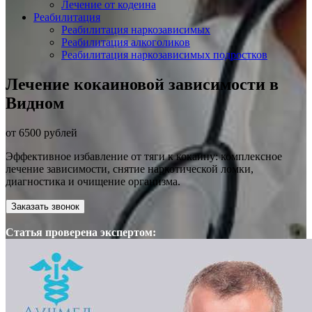
Лечение от кодеина
Реабилитация
Реабилитация наркозависимых
Реабилитация алкоголиков
Реабилитация наркозависимых подростков
Лечение кокаиновой зависимости в
Видном
от 6500 рублей
Эффективное избавление от тяги к кокаину: комплексное
лечение зависимости, снятие наркотической ломки,
диагностика и очищение организма.
Заказать звонок
Статья проверена экспертом: