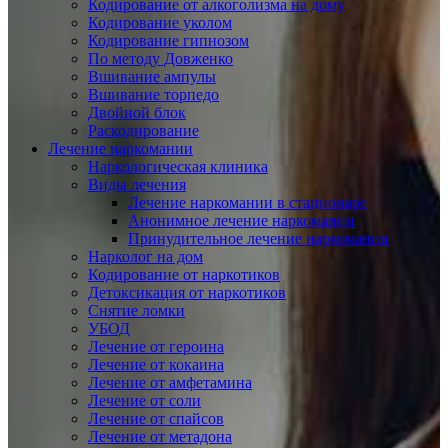
Кодирование от алкоголизма на дому
Кодирование уколом
Кодирование гипнозом
По методу Довженко
Вшивание ампулы
Вшивание торпедо
Двойной блок
Раскодирование
Лечение наркомании
Наркологическая клиника
Виды лечения
Лечение наркомании в стационаре
Анонимное лечение наркомании
Принудительное лечение наркомании
Нарколог на дом
Кодирование от наркотиков
Детоксикация от наркотиков
Снятие ломки
УБОД
Лечение от героина
Лечение от кокаина
Лечение от амфетамина
Лечение от соли
Лечение от спайсов
Лечение от метадона