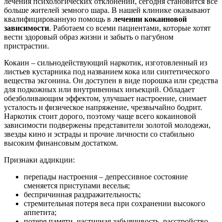
лечения психологических отклонений, сегодня становится все
больше жителей земного шара. В нашей клинике оказывают
квалифицированную помощь в
лечении кокаиновой
зависимости
. Работаем со всеми пациентами, которые хотят
вести здоровый образ жизни и забыть о пагубном
пристрастии.
Кокаин – сильнодействующий наркотик, изготовленный из
листьев кустарника под названием кока или синтетического
вещества экгонина. Он доступен в виде порошка или средства
для подкожных или внутривенных инъекций. Обладает
обезболивающим эффектом, улучшает настроение, снимает
усталость и физическое напряжение, чрезвычайно бодрит.
Наркотик стоит дорого, поэтому чаще всего кокаиновой
зависимости подвержены представители золотой молодежи,
звезды кино и эстрады и прочие личности со стабильно
высоким финансовым достатком.
Признаки аддикции:
перепады настроения – депрессивное состояние
сменяется приступами веселья;
беспричинная раздражительность;
стремительная потеря веса при сохранении высокого
аппетита;
потеря памяти, частичная забывчивость, расстройство