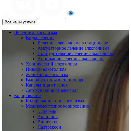
Все наши услуги
Лечение алкоголизма
Виды лечения
Лечение алкоголизма в стационаре
Амбулаторное лечение алкоголизма
Принудительное лечение алкоголизма
Анонимное лечение алкоголизма
Хронический алкоголизм
Пивной алкоголизм
Женский алкоголизм
Вывод из запоя в стационаре
Капельница от запоя
Детоксикация от алкоголя
Кодирование
Кодирование от алкоголизма
Медикаментозное кодирование
Эспераль
Аквилонг
Вивитрол
Налтрексон